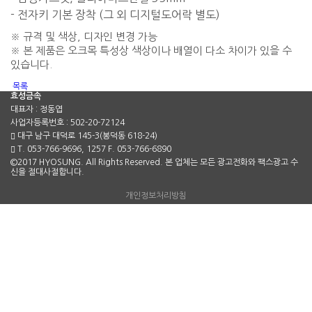
- 전자키 기본 장착 (그 외 디지털도어락 별도)
※ 규격 및 색상, 디자인 변경 가능
※ 본 제품은 오크목 특성상 색상이나 배열이 다소 차이가 있을 수
있습니다.
목록
효성금속
대표자 : 정동엽
사업자등록번호 : 502-20-72124
대구 남구 대덕로 145-3(봉덕동 618-24)
T. 053-766-9696, 1257 F. 053-766-6890
©2017 HYOSUNG. All Rights Reserved. 본 업체는 모든 광고전화와 팩스광고 수
신을 절대사절합니다.
개인정보처리방침