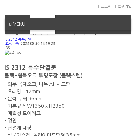
로그인
회원가입
MENU
회사소개
제품소개
시공사례
견적문의
고객센터
신제품 보급형도어
효성단열도어
씨티도어
나무철대문
주물대문
자동대문
주물펜스
단조
벤치
IS 2312 특수단열문
효성금속
2024.08.30 14:19:23
86
IS 2312 특수단열문
블랙+원목오크 투명도장 (블랙스텐)
- 외부 목재오크, 내부 AL 시트판
- 후레임 142mm
- 문짝 두께 96mm
- 기본규격 W1350 x H2350
- 매립형 도어체크
- 경첩
- 단열재 내장
- 삼중가스켓, 폴리아미드단열 35mm